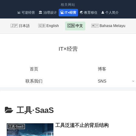
相关网站
📊 可逆经营
🏛 治理设计
💻 IT×经营
🌏 教育移住
👤 个人简介
🇯🇵 日本語
🇬🇧 English
🇨🇳 中文
🇲🇾 Bahasa Melayu
IT×经营
首页
博客
联系我们
SNS
工具·SaaS
工具泛滥不止的背后结构
工具·SaaS