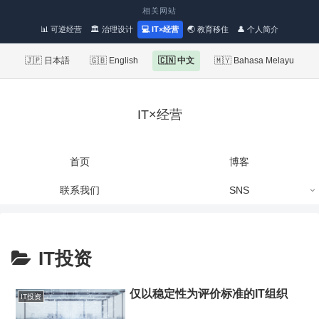
相关网站
📊 可逆经营
🏛 治理设计
💻 IT×经营
🌏 教育移住
👤 个人简介
🇯🇵 日本語
🇬🇧 English
🇨🇳 中文
🇲🇾 Bahasa Melayu
IT×经营
首页
博客
联系我们
SNS
IT投资
仅以稳定性为评价标准的IT组织
IT投资