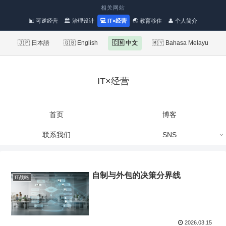
相关网站
📊 可逆经营
🏛 治理设计
💻 IT×经营
🌏 教育移住
👤 个人简介
🇯🇵 日本語
🇬🇧 English
🇨🇳 中文
🇲🇾 Bahasa Melayu
IT×经营
首页
博客
联系我们
SNS
自制与外包的决策分界线
IT战略
2026.03.15