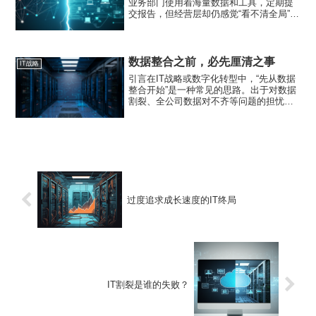
业务部门使用着海量数据和工具，定期提
交报告，但经营层却仍感觉“看不清全局”。
这种矛盾的根源，在于驱动业务的IT（业
务IT）与支持经营决策的IT（经营IT）之
间的断裂。本文将梳理这种断裂为何产
生，并将其归结...
数据整合之前，必先厘清之事
IT战略
引言在IT战略或数字化转型中，“先从数据
整合开始”是一种常见的思路。出于对数据
割裂、全公司数据对不齐等问题的担忧，
企业往往会致力于构建统一的整合平台。
然而，许多企业常犯的错误在于，将数据
汇集本身当成了目的，并认为这能直接提
升经营决策的质量。...
过度追求成长速度的IT终局
IT割裂是谁的失败？