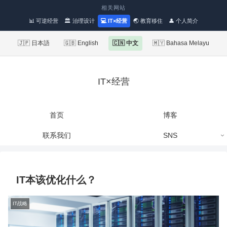
相关网站
📊 可逆经营
🏛 治理设计
💻 IT×经营
🌏 教育移住
👤 个人简介
🇯🇵 日本語
🇬🇧 English
🇨🇳 中文
🇲🇾 Bahasa Melayu
IT×经营
首页
博客
联系我们
SNS
IT本该优化什么？
IT战略