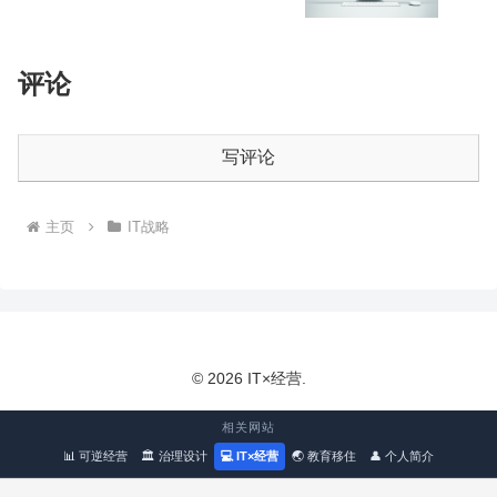
评论
写评论
主页
IT战略
© 2026 IT×经营.
相关网站
📊 可逆经营
🏛 治理设计
💻 IT×经营
🌏 教育移住
👤 个人简介