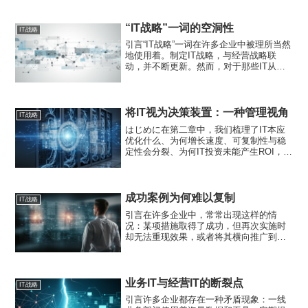
经营决策”的惯例。本文将阐明这一结构性
问题，并为经营层提供应采取的具体行动
指南。工具选型，...
“IT战略”一词的空洞性
IT战略
引言“IT战略”一词在许多企业中被理所当然
地使用着。制定IT战略，与经营战略联
动，并不断更新。然而，对于那些IT从未
成为经营决策主体的企业而言，这个词往
往缺乏实质内容。本文将从决策结构的角
度，剖析“IT战略”一词为何如此广泛使用，
却未能成为...
将IT视为决策装置：一种管理视角
IT战略
はじめに在第二章中，我们梳理了IT本应
优化什么、为何增长速度、可复制性与稳
定性会分裂、为何IT投资未能产生ROI，以
及“IT是经营资源还是成本”这一错误的二元
对立。若将这些线索用一条主轴贯穿，便
会得出一个结论：将IT视为“用于决策的装
置”的...
成功案例为何难以复制
IT战略
引言在许多企业中，常常出现这样的情
况：某项措施取得了成功，但再次实施时
却无法重现效果，或者将其横向推广到其
他业务或部门时遭遇失败。此时，人们倾
向于将原因归结为市场环境、人员或时机
的差异，但本质问题并非成功无法复制，
而在于成功“未被以可复制的...
业务IT与经营IT的断裂点
IT战略
引言许多企业都存在一种矛盾现象：一线